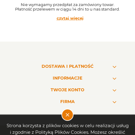
Nie wymagamy przedpłat za zamówiony towar.
Płatność przelewem w ciągu 14 dni to u nas standard.
czytaj więcej
DOSTAWA I PŁATNOŚĆ
INFORMACJE
TWOJE KONTO
FIRMA
Strona korzysta z plików cookies w celu realizacji usług
i zgodnie z Polityką Plików Cookies. Możesz określić
© 2026 www.rapex.net.pl. Wszelkie prawa zastrzeżone.