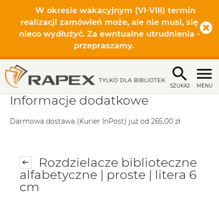
DLA BIBLIOTEK PUBLICZNYCH I
SZKOLNYCH OFERUJEMY ODROCZONY O 14
DNI TERMIN PŁATNOŚCI
więcej
SZUKAJ
MENU
Informacje dodatkowe
Darmowa dostawa (Kurier InPost) już od 265,00 zł.
Rozdzielacze biblioteczne
alfabetyczne | proste | litera 6
cm