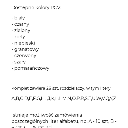
Dostępne kolory PCV:
- biały
- czarny
- zielony
- żółty
- niebieski
- granatowy
- czerwony
- szary
- pomarańczowy
Komplet zawiera 26 szt. rozdzielaczy, w tym litery:
A,B,C,D,E,F,G,H,I,J,K,L,Ł,M,N,O,P,R,S,T,U,W,V,Q,Y,Z
.
Istnieje możliwość zamówienia
poszczególnych liter alfabetu, np. A - 10 szt, B -
6 szt, C - 25 szt itd.