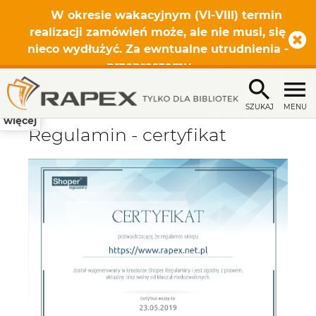
W okresie wakacyjnym (VI-VIII) termin
realizacji zamówień może, ale nie musi, się
nieco wydłużyć. Za ewntualne utrudnienia -
przepraszamy.
SZUKAJ
MENU
więcej
Regulamin - certyfikat