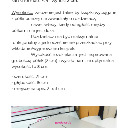
kartki formatu A 4 i wynosi
21cm
.
Wysokość:
założenie jest takie, by książki wyciągane
z półki poniżej nie zawadzały o rozdzielacz,
nawet wtedy, kiedy odległość między
półkami nie jest duża.
Rozdzielacz ma być maksymalnie
funkcjonalny a jednocześnie nie przeszkadzać przy
wkładaniu/wyjmowaniu książek.
Wysokość rozdzielacza jest inspirowana
grubością półek (2 cm) i wyszło nam, że optymalna
wysokość to
3 cm
.
- szerokość: 21 cm
- głębokość: 15 cm
- miejsce na opis: 21 x 3 cm