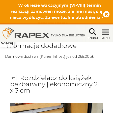
W okresie wakacyjnym (VI-VIII) termin
realizacji zamówień może, ale nie musi, się
nieco wydłużyć. Za ewntualne utrudnienia -
przepraszamy.
SZUKAJ
MENU
więcej
Informacje dodatkowe
Darmowa dostawa (Kurier InPost) już od 265,00 zł.
Rozdzielacz do książek
bezbarwny | ekonomiczny 21
x 3 cm