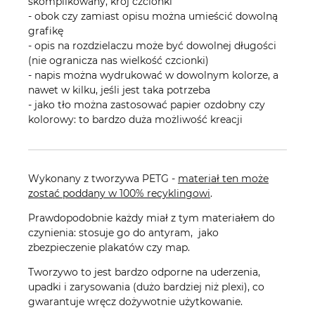
skomplikowany, krój czcionki
- obok czy zamiast opisu można umieścić dowolną
grafikę
- opis na rozdzielaczu może być dowolnej długości
(nie ogranicza nas wielkość czcionki)
- napis można wydrukować w dowolnym kolorze, a
nawet w kilku, jeśli jest taka potrzeba
- jako tło można zastosować papier ozdobny czy
kolorowy: to bardzo duża możliwość kreacji
Wykonany z tworzywa PETG -
materiał ten może
zostać poddany w 100% recyklingowi
.
Prawdopodobnie każdy miał z tym materiałem do
czynienia: stosuje go do antyram, jako
zbezpieczenie plakatów czy map.
Tworzywo to jest bardzo odporne na uderzenia,
upadki i zarysowania (dużo bardziej niż plexi), co
gwarantuje wręcz dożywotnie użytkowanie.